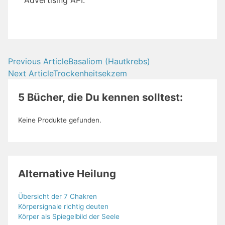
Advertising API.
Previous Article
Basaliom (Hautkrebs)
Beitragsnavigation
Next Article
Trockenheitsekzem
5 Bücher, die Du kennen solltest:
Keine Produkte gefunden.
Alternative Heilung
Übersicht der 7 Chakren
Körpersignale richtig deuten
Körper als Spiegelbild der Seele