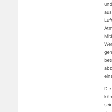
und
aus
Luf
Atm
Mi
We
gen
bet
abz
ein
Die
kön
sei