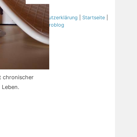
Impressum
|
Datenschutzerklärung
|
Startseite
|
iate-Links | Theme:
Aeroblog
t chronischer
 Leben.