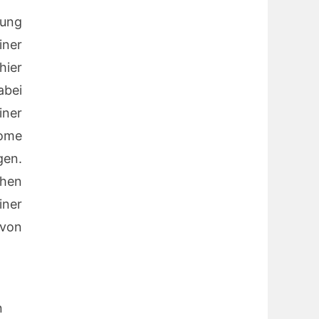
dung
iner
hier
abei
iner
tome
gen.
hen
ner
von
n