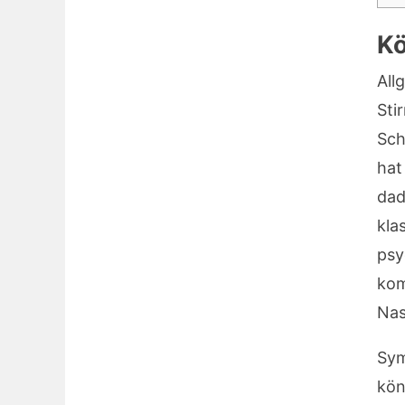
Kö
Al
Sti
Sch
hat
da
kl
psy
kom
Nas
Sy
kön