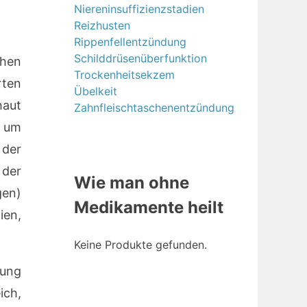
Niereninsuffizienzstadien
Reizhusten
Rippenfellentzündung
Schilddrüsenüberfunktion
hen
Trockenheitsekzem
rten
Übelkeit
haut
Zahnfleischtaschenentzündung
n um
der
der
Wie man ohne
gen)
Medikamente heilt
ien,
Keine Produkte gefunden.
ung
ich,