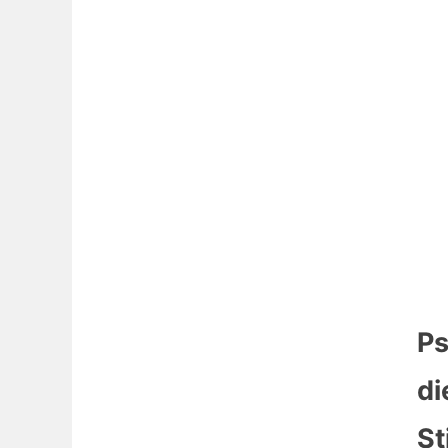
Ps
di
St