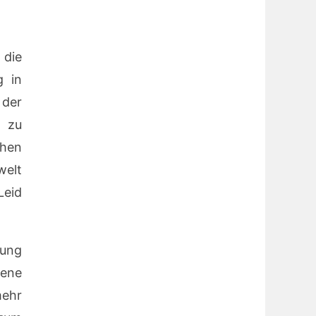
 die
g in
der
 zu
chen
welt
Leid
dung
fene
mehr