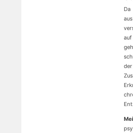
Da 
aus
ver
auf
geh
sch
der
Zu
Er
ch
Ent
Mei
psy