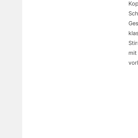
Ko
Sc
Ges
kla
Sti
mi
vorl